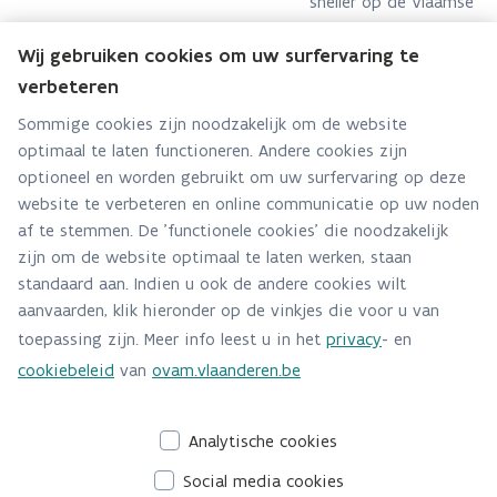
sneller op de Vlaamse
en internationale
Wij gebruiken cookies om uw surfervaring te
saneringsmarkt
verbeteren
gebracht kunnen
Sommige cookies zijn noodzakelijk om de website
worden.
optimaal te laten functioneren. Andere cookies zijn
optioneel en worden gebruikt om uw surfervaring op deze
website te verbeteren en online communicatie op uw noden
af te stemmen. De 'functionele cookies' die noodzakelijk
Wie is KIS?
zijn om de website optimaal te laten werken, staan
standaard aan. Indien u ook de andere cookies wilt
Meer info over het Kenniscentrum Innovatieve
aanvaarden, klik hieronder op de vinkjes die voor u van
Saneringstechnieken, haar projecten, leden en
toepassing zijn. Meer info leest u in het
privacy
- en
evenementen vindt u op
cookiebeleid
van
ovam.vlaanderen.be
Projecten - KIS (vlaanderen.be)
Contactgegevens: info@kis.vlaanderen.be
Analytische cookies
Social media cookies