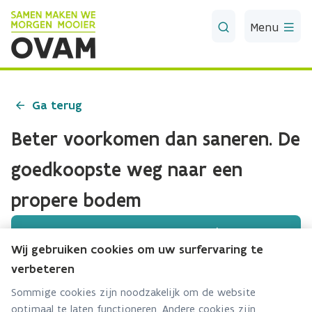
Skip to Main Content
Menu
Ga terug
Beter voorkomen dan saneren. De
goedkoopste weg naar een
propere bodem
Download document
Wij gebruiken cookies om uw surfervaring te
Publicatie
·
01-01-2020
verbeteren
De inhoud van de publicatie
Sommige cookies zijn noodzakelijk om de website
optimaal te laten functioneren. Andere cookies zijn