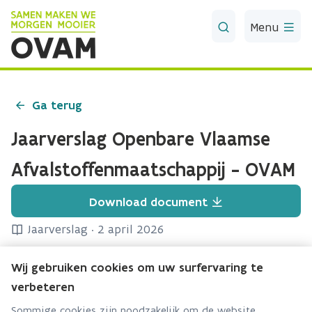
Skip to Main Content
Menu
Ga terug
Jaarverslag Openbare Vlaamse
Afvalstoffenmaatschappij - OVAM
Download document
Jaarverslag
·
2 april 2026
Het jaarverslag is een terugblik op de realisaties van de
Wij gebruiken cookies om uw surfervaring te
OVAM tijdens een werkingsjaar. Het addendum focust op de
verbeteren
financiële gegevens en de jaarrekeningen.
Sommige cookies zijn noodzakelijk om de website