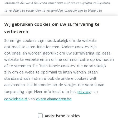
informatie die werd bekomen vanaf deze website te wijzigen, te kopiëren,
te verdelen, te verzenden, te verspreiden, opnieuw aan te bieden, te
reproduceren, te publiceren, af te staan onder licentie, over te dragen of te
Wij gebruiken cookies om uw surfervaring te
verkopen noch om afgeleide werken van de voornoemde elementen te
verbeteren
creëren, tenzij hiervoor uitdrukkelijke toestemming is verleend door de
Stuurgroep van de Green Deal Anders Verpakt.
Sommige cookies zijn noodzakelijk om de website
optimaal te laten functioneren. Andere cookies zijn
- De Green Deal Anders Verpakt kan in geen geval tegenover wie dan ook,
optioneel en worden gebruikt om uw surfervaring op deze
op rechtstreekse of onrechtstreekse wijze aansprakelijk gesteld worden
website te verbeteren en online communicatie op uw noden
voor schade te wijten aan het gebruik van deze website of van een andere,
af te stemmen. De 'functionele cookies' die noodzakelijk
inzonderheid als gevolg van links of hyperlinks.
zijn om de website optimaal te laten werken, staan
- De links naar andere websites houden geen enkel akkoord in met de
standaard aan. Indien u ook de andere cookies wilt
inhoud van deze websites en de Green Deal Anders Verpakt is niet
aanvaarden, klik hieronder op de vinkjes die voor u van
toepassing zijn. Meer info leest u in het
privacy
- en
verantwoordelijk voor het gebruik dat van die websites wordt gemaakt.
cookiebeleid
van
ovam.vlaanderen.be
Bekijk de pagina's voor leden.
Analytische cookies