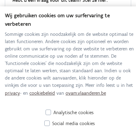
Hebt u een vraag voor dit team? Stel ze hier:
Alle contactgegevens
Wij gebruiken cookies om uw surfervaring te
verbeteren
Adres
Sommige cookies zijn noodzakelijk om de website optimaal te
Stationsstraat 110
laten functioneren. Andere cookies zijn optioneel en worden
2800 Mechelen
gebruikt om uw surfervaring op deze website te verbeteren en
Route en bereikbaarheid
online communicatie op uw noden af te stemmen. De
'functionele cookies' die noodzakelijk zijn om de website
E-mail
optimaal te laten werken, staan standaard aan. Indien u ook
laak@ovam.be
de andere cookies wilt aanvaarden, klik hieronder op de
vinkjes die voor u van toepassing zijn. Meer info leest u in het
privacy
- en
cookiebeleid
van
ovam.vlaanderen.be
Analytische cookies
Social media cookies