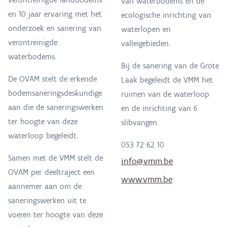
van waterbodems en de
en 10 jaar ervaring met het
ecologische inrichting van
onderzoek en sanering van
waterlopen en
verontreinigde
valleigebieden.
waterbodems.
Bij de sanering van de Grote
De OVAM stelt de erkende
Laak begeleidt de VMM het
bodemsaneringsdeskundige
ruimen van de waterloop
aan die de saneringswerken
en de inrichting van 6
ter hoogte van deze
slibvangen.
waterloop begeleidt.
053 72 62 10
Samen met de VMM stelt de
info@vmm.be
OVAM per deeltraject een
www.vmm.be
aannemer aan om de
saneringswerken uit te
voeren ter hoogte van deze