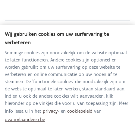
Sanering Grote Laak
Wij gebruiken cookies om uw surfervaring te
verbeteren
Hebt u een vraag voor dit team? Stel ze hier:
Sommige cookies zijn noodzakelijk om de website optimaal
te laten functioneren. Andere cookies zijn optioneel en
Alle contactgegevens
worden gebruikt om uw surfervaring op deze website te
verbeteren en online communicatie op uw noden af te
Adres
stemmen. De 'functionele cookies' die noodzakelijk zijn om
Stationsstraat 110
de website optimaal te laten werken, staan standaard aan.
2800 Mechelen
Indien u ook de andere cookies wilt aanvaarden, klik
Route en bereikbaarheid
hieronder op de vinkjes die voor u van toepassing zijn. Meer
info leest u in het
privacy
- en
cookiebeleid
van
E-mail
ovam.vlaanderen.be
laak@ovam.be