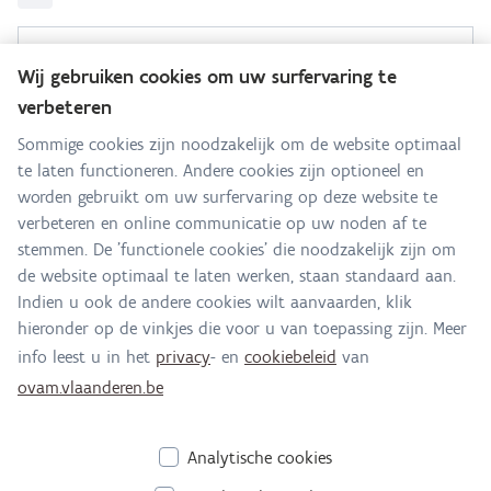
Sanering Grote Laak
Wij gebruiken cookies om uw surfervaring te
verbeteren
Hebt u een vraag voor dit team? Stel ze hier:
Sommige cookies zijn noodzakelijk om de website optimaal
te laten functioneren. Andere cookies zijn optioneel en
Alle contactgegevens
worden gebruikt om uw surfervaring op deze website te
verbeteren en online communicatie op uw noden af te
Adres
stemmen. De 'functionele cookies' die noodzakelijk zijn om
Stationsstraat 110
de website optimaal te laten werken, staan standaard aan.
2800 Mechelen
Indien u ook de andere cookies wilt aanvaarden, klik
Route en bereikbaarheid
hieronder op de vinkjes die voor u van toepassing zijn. Meer
info leest u in het
privacy
- en
cookiebeleid
van
E-mail
ovam.vlaanderen.be
laak@ovam.be
Analytische cookies