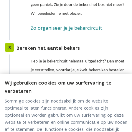
geen paniek. Zie je door de bekers het bos niet meer?
Wij begeleiden je met plezier.
Zo organiseer je je bekercircuit
3
Bereken het aantal bekers
Heb je je bekercircuit helemaal uitgedacht? Dan moet
je eerst tellen, voordat je je kwit-bekers kan bestellen.
Wij gebruiken cookies om uw surfervaring te
Zo maak je de som. Check de
verbeteren
kostensimulatie
Sommige cookies zijn noodzakelijk om de website
optimaal te laten functioneren. Andere cookies zijn
4
Communiceer met je bezoekers
optioneel en worden gebruikt om uw surfervaring op deze
website te verbeteren en online communicatie op uw noden
Wow, zalig dat er op jouw event gekwit wordt!
af te stemmen. De 'functionele cookies' die noodzakelijk