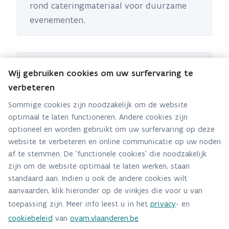
rond cateringmateriaal voor duurzame
evenementen.
Wij gebruiken cookies om uw surfervaring te
Praktijkvoorbeelden wetgeving
verbeteren
cateringmateriaal
Sommige cookies zijn noodzakelijk om de website
Deze organisaties inspireren ongetwijfeld.
optimaal te laten functioneren. Andere cookies zijn
Ze tonen hoe zij de theorie -lees
optioneel en worden gebruikt om uw surfervaring op deze
wetgeving- omgezet hebben in praktijk .
website te verbeteren en online communicatie op uw noden
af te stemmen. De 'functionele cookies' die noodzakelijk
zijn om de website optimaal te laten werken, staan
standaard aan. Indien u ook de andere cookies wilt
aanvaarden, klik hieronder op de vinkjes die voor u van
Handhaving op de wetgeving
toepassing zijn. Meer info leest u in het
privacy
- en
cateringmateriaal
cookiebeleid
van
ovam.vlaanderen.be
Wie handhaaft welk evenement en hoe?