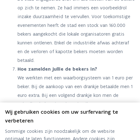
op zich te nemen. Ze had immers een voorbeeldrol
inzake duurzaamheid te vervullen. Voor toekomstige
evenementen heeft de stad een stock van 160.000
bekers aangekocht die lokale organisatoren gratis
kunnen ontlenen. Enkel de industriële afwas achteraf
en de verloren of kapotte bekers moeten worden
betaald.
Hoe zamelden jullie de bekers in?
We werkten met een waarborgsysteem van 1 euro per
beker. Bij de aankoop van een drankje betaalde men 1
euro extra. Bij een volgend drankje kon men de
gebruikte beker simpelweg inruilen tegen een propere.
Wij gebruiken cookies om uw surfervaring te
Terugbetaling van de waarborg kon op elk plein in
verbeteren
een speciaal terugbrengpunt dat bemand werd door
medewerkers van de stad. Uit
Sommige cookies zijn noodzakelijk om de website
optimaal te laten functioneren. Andere cookies zijn
veiligheidsoverwegingen kozen we voor een cashless