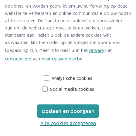
optioneel en worden gebruikt om uw surfervaring op deze
teruggave. We huurden hiervoor betaalterminals die
website te verbeteren en online communicatie op uw noden
de waarborg contactloos terug stortten op een
af te stemmen. De 'functionele cookies' die noodzakelijk
bankkaart. Sommigen horeca-uitbaters gaven ook
zijn om de website optimaal te laten werken, staan
waarborg in cash terug. Op het plein naast het station
standaard aan. Indien u ook de andere cookies wilt
plaatsten we extra containers voor teruggave van
aanvaarden, klik hieronder op de vinkjes die voor u van
bekers voor wie niet wilde aanschuiven om zijn
toepassing zijn. Meer info leest u in het
privacy
- en
waarborg terug te krijgen.
cookiebeleid
van
ovam.vlaanderen.be
Wat zijn de voordelen van herbruikbare bekers?
Voor de vuist weg, vier voordelen: Het is veel
Analytische cookies
aangenamer drinken uit herbruikbare bekers. Er is geen
Social media cookies
plastic zee op straat. Onze stadsdiensten moeten
minder lang opruimen. Bovendien zijn herbruikbare
bekers minder belastend voor het milieu.
Opslaan en doorgaan
Welke tips heb je voor andere organisatoren?
Alle cookies accepteren
- Start op tijd.
- Neem je tijd om draagvlak en engagement te