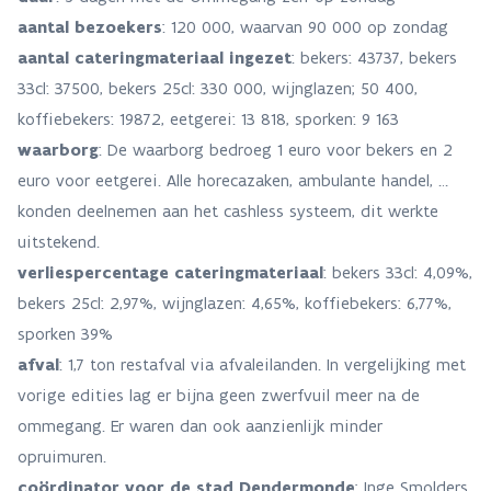
aantal bezoekers
: 120 000, waarvan 90 000 op zondag
aantal cateringmateriaal ingezet
: bekers: 43737, bekers
33cl: 37500, bekers 25cl: 330 000, wijnglazen; 50 400,
koffiebekers: 19872, eetgerei: 13 818, sporken: 9 163
waarborg
: De waarborg bedroeg 1 euro voor bekers en 2
euro voor eetgerei. Alle horecazaken, ambulante handel, …
konden deelnemen aan het cashless systeem, dit werkte
uitstekend.
verliespercentage cateringmateriaal
: bekers 33cl: 4,09%,
bekers 25cl: 2,97%, wijnglazen: 4,65%, koffiebekers: 6,77%,
sporken 39%
afval
: 1,7 ton restafval via afvaleilanden. In vergelijking met
vorige edities lag er bijna geen zwerfvuil meer na de
ommegang. Er waren dan ook aanzienlijk minder
opruimuren.
coördinator voor de stad Dendermonde
: Inge Smolders,