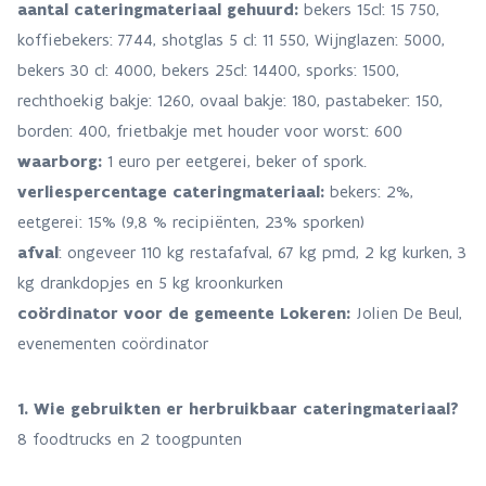
aantal cateringmateriaal gehuurd:
bekers 15cl: 15 750,
koffiebekers: 7744, shotglas 5 cl: 11 550, Wijnglazen: 5000,
bekers 30 cl: 4000, bekers 25cl: 14400, sporks: 1500,
rechthoekig bakje: 1260, ovaal bakje: 180, pastabeker: 150,
borden: 400, frietbakje met houder voor worst: 600
waarborg:
1 euro per eetgerei, beker of spork.
verliespercentage cateringmateriaal:
bekers: 2%,
eetgerei: 15% (9,8 % recipiënten, 23% sporken)
​​​​​​​afval
: ongeveer 110 kg restafafval, 67 kg pmd, 2 kg kurken, 3
kg drankdopjes en 5 kg kroonkurken
coördinator voor de gemeente Lokeren:
Jolien De Beul,
evenementen coördinator
1. Wie gebruikten er herbruikbaar cateringmateriaal?
8 foodtrucks en 2 toogpunten