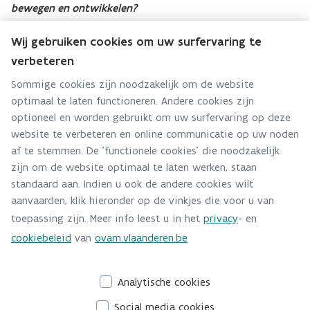
bewegen en ontwikkelen?
‘Studies die het effect van het dragen van wasbare luiers
Wij gebruiken cookies om uw surfervaring te
onderzoeken op de motorische ontwikkeling op lange
verbeteren
termijn, zijn niet meteen te vinden,’ zegt Tinne Van
Sommige cookies zijn noodzakelijk om de website
Aggelpoel van de Vakgroep revalidatiewetenschappen en
optimaal te laten functioneren. Andere cookies zijn
Kinesitherapie van Universiteit Antwerpen. ‘Ik kan enkel
optioneel en worden gebruikt om uw surfervaring op deze
spreken uit persoonlijke ervaring: ja, het rollen wordt wat
website te verbeteren en online communicatie op uw noden
bemoeilijkt door de (dikkere) luier. Soms kunnen kindjes al
af te stemmen. De 'functionele cookies' die noodzakelijk
zijn om de website optimaal te laten werken, staan
rollen als ze geen luier dragen en wordt dat wat gehinderd
standaard aan. Indien u ook de andere cookies wilt
met de dikkere luier. Anderzijds kunnen ze op die manier
aanvaarden, klik hieronder op de vinkjes die voor u van
hun spieren en motoriek alleen maar méér oefenen. Mijn
toepassing zijn. Meer info leest u in het
privacy
- en
eigen kinderen behaalden alle motorische mijlpalen binnen
cookiebeleid
van
ovam.vlaanderen.be
de verwachtte termijn, of zelfs sneller. Dat dikkere pakketje
rond de billetjes is volgens mij dan ook geen argument om
Analytische cookies
wasbare luiers niet te dragen.’
Social media cookies