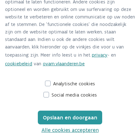
optimaal te laten functioneren. Andere cookies zijn
optioneel en worden gebruikt om uw surfervaring op deze
Welk type gebruiker ben ik?
website te verbeteren en online communicatie op uw noden
af te stemmen. De 'functionele cookies' die noodzakelijk
zijn om de website optimaal te laten werken, staan
Welke koelkasttechnologieën bestaan er?
standaard aan. Indien u ook de andere cookies wilt
Statische koude
aanvaarden, klik hieronder op de vinkjes die voor u van
Welke koelkasten en diepvriezers bestaan
toepassing zijn. Meer info leest u in het
privacy
- en
er?
cookiebeleid
van
ovam.vlaanderen.be
Analytische cookies
Social media cookies
Opslaan en doorgaan
Alle cookies accepteren