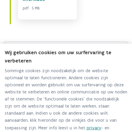
pdf · 5 MB
Wij gebruiken cookies om uw surfervaring te
Contactformulier Bodemdossier 3M
verbeteren
Hebt u een vraag over dit bodemdossier? Stel ze
Sommige cookies zijn noodzakelijk om de website
hier:
optimaal te laten functioneren. Andere cookies zijn
optioneel en worden gebruikt om uw surfervaring op deze
Via contact formulier
website te verbeteren en online communicatie op uw noden
af te stemmen. De 'functionele cookies' die noodzakelijk
Alle contactgegevens
zijn om de website optimaal te laten werken, staan
standaard aan. Indien u ook de andere cookies wilt
Adres
aanvaarden, klik hieronder op de vinkjes die voor u van
Stationsstraat 110
toepassing zijn. Meer info leest u in het
privacy
- en
2800 Mechelen