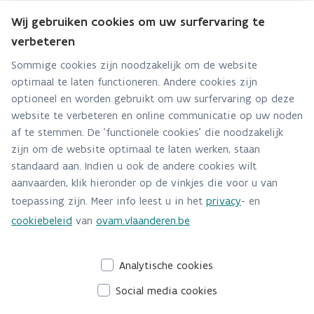
Werk samen met lokale besturen, scholen en
Wij gebruiken cookies om uw surfervaring te
jeugdverenigingen rond asbestveiligheid.
verbeteren
asbest@ovam.be
Wilt u uw actie hier delen? Mail ons via
.
Sommige cookies zijn noodzakelijk om de website
optimaal te laten functioneren. Andere cookies zijn
optioneel en worden gebruikt om uw surfervaring op deze
website te verbeteren en online communicatie op uw noden
af te stemmen. De 'functionele cookies' die noodzakelijk
Communicatiepakket asbest - asbestattest
zijn om de website optimaal te laten werken, staan
standaard aan. Indien u ook de andere cookies wilt
aanvaarden, klik hieronder op de vinkjes die voor u van
De OVAM stelt een downloadbaar communicatiepakket ter
toepassing zijn. Meer info leest u in het
privacy
- en
beschikking met teksten en beeldmateriaal voor uw
cookiebeleid
van
ovam.vlaanderen.be
website, nieuwsbrief en sociale media. Gebruik dit
materiaal en pas het aan voor uw doelgroep. Zo helpt u als
Analytische cookies
organisatie mee aan een asbestveilige toekomst.
Social media cookies