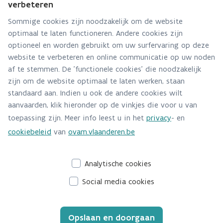
verbeteren
Sommige cookies zijn noodzakelijk om de website
optimaal te laten functioneren. Andere cookies zijn
optioneel en worden gebruikt om uw surfervaring op deze
Circulair ontwerpen en (ver)bouwen
website te verbeteren en online communicatie op uw noden
Circulair ontwerpen en (ver)bouwen is
af te stemmen. De 'functionele cookies' die noodzakelijk
een ontwerp- en bouwstrategie die alle
zijn om de website optimaal te laten werken, staan
standaard aan. Indien u ook de andere cookies wilt
hulpbronnen zodanig gebruikt dat ze een
aanvaarden, klik hieronder op de vinkjes die voor u van
economische, sociale én ecologische
toepassing zijn. Meer info leest u in het
privacy
- en
(meer)waarde creëert of minstens
cookiebeleid
van
ovam.vlaanderen.be
behoudt.
Analytische cookies
Social media cookies
Opslaan en doorgaan