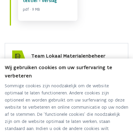
textiel - verslag
pdf · 9 MB
Team Lokaal Materialenbeheer
Wij gebruiken cookies om uw surfervaring te
Hebt u een vraag voor dit team? Stel ze hier:
verbeteren
Via contact formulier
Sommige cookies zijn noodzakelijk om de website
optimaal te laten functioneren. Andere cookies zijn
Alle contactgegevens
optioneel en worden gebruikt om uw surfervaring op deze
website te verbeteren en online communicatie op uw noden
Adres
af te stemmen. De 'functionele cookies' die noodzakelijk
Stationsstraat 110
zijn om de website optimaal te laten werken, staan
2800 Mechelen
standaard aan. Indien u ook de andere cookies wilt