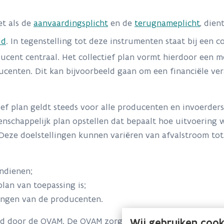
et als de
aanvaardingsplicht
en de
terugnameplicht
, die
id
. In tegenstelling tot deze instrumenten staat bij een c
ucent centraal. Het collectief plan vormt hierdoor een m
ucenten. Dit kan bijvoorbeeld gaan om een financiële ve
tief plan geldt steeds voor alle producenten en invoerde
schappelijk plan opstellen dat bepaalt hoe uitvoering 
 Deze doelstellingen kunnen variëren van afvalstroom to
indienen;
lan van toepassing is;
ingen van de producenten.
 door de OVAM. De OVAM zorgt ook voor de opvolging van
Wij gebruiken cook