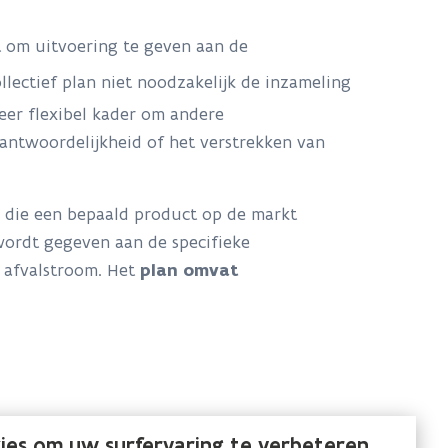
nt om uitvoering te geven aan de
ollectief plan niet noodzakelijk de inzameling
eer flexibel kader om andere
rantwoordelijkheid of het verstrekken van
rs die een bepaald product op de markt
wordt gegeven aan de specifieke
t afvalstroom. Het
plan omvat
 het plan, onder meer via de jaarlijkse
ies om uw surfervaring te verbeteren