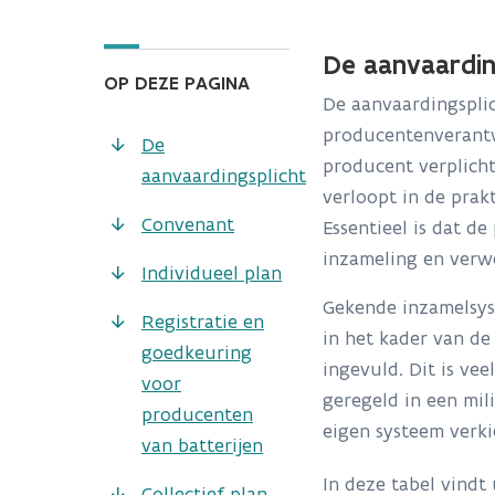
De aanvaardin
OP DEZE PAGINA
De aanvaardingsplic
producentenverantw
De
producent verplich
aanvaardingsplicht
verloopt in de prak
Convenant
Essentieel is dat d
inzameling en verwe
Individueel plan
Gekende inzamelsyst
Registratie en
in het kader van de
goedkeuring
ingevuld. Dit is ve
voor
geregeld in een mil
producenten
eigen systeem verki
van batterijen
In deze tabel vindt
Collectief plan