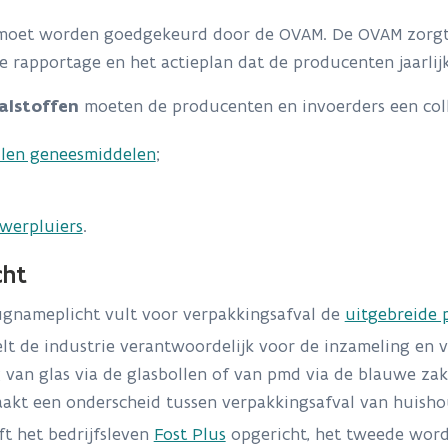
n moet worden goedgekeurd door de OVAM. De OVAM zorgt 
kse rapportage en het actieplan dat de producenten jaarlij
alstoffen
moeten de producenten en invoerders een colle
llen geneesmiddelen
;
werpluiers
.
cht
ugnameplicht vult voor verpakkingsafval de
uitgebreide 
lt de industrie verantwoordelijk voor de inzameling en 
van glas via de glasbollen of van pmd via de blauwe zak
akt een onderscheid tussen verpakkingsafval van huishou
ft het bedrijfsleven
Fost Plus
opgericht, het tweede wor