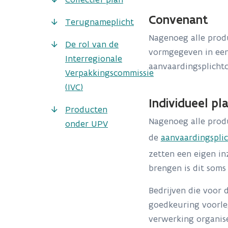
Convenant
Terugnameplicht
Nagenoeg alle produ
De rol van de
vormgegeven in een
Interregionale
aanvaardingsplich
Verpakkingscommissie
(IVC)
Individueel pl
Producten
Nagenoeg alle produ
onder UPV
de
aanvaardingspli
zetten een eigen in
brengen is dit soms
Bedrijven die voor 
goedkeuring voorleg
verwerking organise