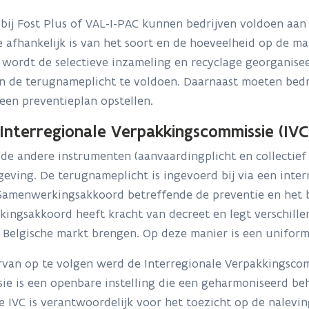
 bij Fost Plus of VAL-I-PAC kunnen bedrijven voldoen aa
e afhankelijk is van het soort en de hoeveelheid op de m
 wordt de selectieve inzameling en recyclage georganisee
an de terugnameplicht te voldoen. Daarnaast moeten bedr
 een preventieplan opstellen.
Interregionale Verpakkingscommissie (IVC
t de andere instrumenten (aanvaardingplicht en collectie
geving. De terugnameplicht is ingevoerd bij via een int
 Samenwerkingsakkoord betreffende de preventie en het 
ingsakkoord heeft kracht van decreet en legt verschille
Belgische markt brengen. Op deze manier is een uniform 
van op te volgen werd de Interregionale Verpakkingscom
ie is een openbare instelling die een geharmoniseerd be
e IVC is verantwoordelijk voor het toezicht op de nalev