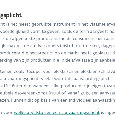
gsplicht
ht is het meest gebruikte instrument in het Vlaamse afv
oordelijkheid vorm te geven. Zoals de term aangeeft hou
t is de afgedankte producten, die de consument hem aanb
tijk vaak via de eindverkopers (distributie), de recyclag
e producent die het product op de markt heeft geplaatst 
rking van zijn producten die in de afvalfase zijn aanbel
emen zoals Recupel voor elektrisch en elektronisch afva
 aanvaardingsplicht. Veelal wordt de aanvaardingsplicht 
el efficiënter dan wanneer elke producent zijn eigen inza
ieubeleidsovereenkomst (MBO) of, vanaf 2019, een aanva
ezen, kunnen dit op basis van een individueel aanvaardin
 u voor
welke afvalstoffen een aanvaardingsplicht
is inges