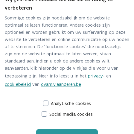
verbeteren
Groen Event
Sommige cookies zijn noodzakelijk om de website
Hebt u een vraag voor dit team? Stel ze hier:
optimaal te laten functioneren. Andere cookies zijn
optioneel en worden gebruikt om uw surfervaring op deze
Via contact formulier
website te verbeteren en online communicatie op uw noden
af te stemmen. De 'functionele cookies' die noodzakelijk
Alle contactgegevens
zijn om de website optimaal te laten werken, staan
standaard aan. Indien u ook de andere cookies wilt
Adres
aanvaarden, klik hieronder op de vinkjes die voor u van
Stationsstraat 110
toepassing zijn. Meer info leest u in het
privacy
- en
2800 Mechelen
cookiebeleid
van
ovam.vlaanderen.be
Route en bereikbaarheid
Analytische cookies
Social media cookies