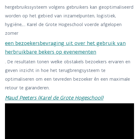
hergebruikssysteem volgens gebruikers kan geoptimaliseerd
worden op het gebied van inzamelpunten, logistiek,
hygiëne,... Karel de Grote Hogeschool voerde afgelopen
zomer
een bezoekersbevraging uit over het gebruik van
herbruikbare bekers op evenementen
. De resultaten tonen welke obstakels bezoekers ervaren en
geven inzicht in hoe het terugbrengsysteem te
optimaliseren om een tevreden bezoeker én een maximale
retour te garanderen.
Maud Peeters (Karel de Grote Hogeschool)