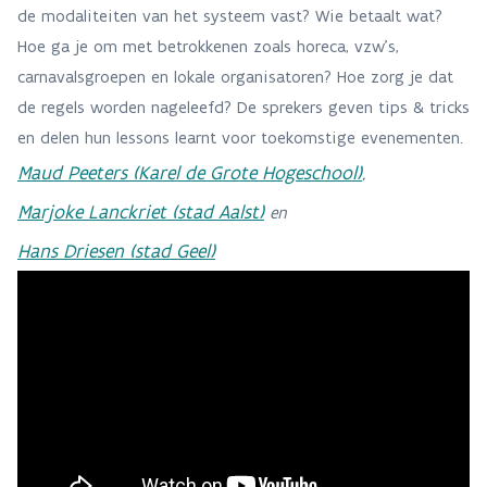
de modaliteiten van het systeem vast? Wie betaalt wat?
Hoe ga je om met betrokkenen zoals horeca, vzw's,
carnavalsgroepen en lokale organisatoren? Hoe zorg je dat
de regels worden nageleefd? De sprekers geven tips & tricks
en delen hun lessons learnt voor toekomstige evenementen.
Maud Peeters (Karel de Grote Hogeschool)
,
Marjoke Lanckriet (stad Aalst)
en
Hans Driesen (stad Geel)