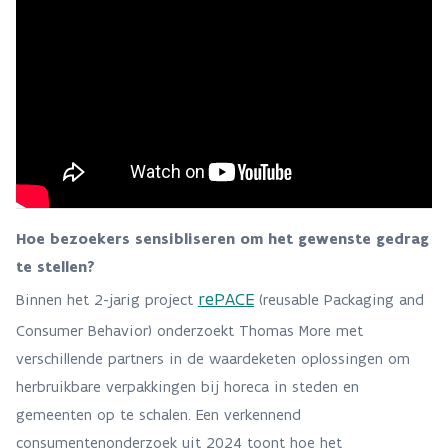
Hoe bezoekers sensibliseren om het gewenste gedrag
te stellen?
rePACE
Binnen het 2-jarig project
(reusable Packaging and
Consumer Behavior) onderzoekt Thomas More met
verschillende partners in de waardeketen oplossingen om
herbruikbare verpakkingen bij horeca in steden en
gemeenten op te schalen. Een verkennend
consumentenonderzoek uit 2024 toont hoe het