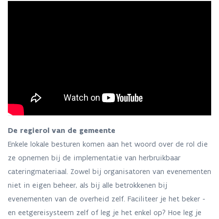
De regierol van de gemeente
Enkele lokale besturen komen aan het woord over de rol die
ze opnemen bij de implementatie van herbruikbaar
cateringmateriaal. Zowel bij organisatoren van evenementen
niet in eigen beheer, als bij alle betrokkenen bij
evenementen van de overheid zelf. Faciliteer je het beker -
en eetgereisysteem zelf of leg je het enkel op? Hoe leg je