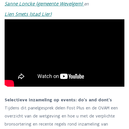
Sanne Loncke (gemeente Wevelgem)
en
Lien Smets (stad Lier)
Selectieve inzameling op events: do's and dont's
Tijdens dit panelgesprek delen Fost Plus en de OVAM een
overzicht van de wetgeving en hoe u met de verplichte
bronsortering en recente regels rond inzameling van