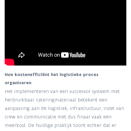
Hoe kostenefficiënt het logistieke proces
organiseren
Het implementeren van een succesvol systeem met
herbruikbaar cateringmateriaal betekent een
aanpassing aan de logistiek, infrastructuur, inzet van
crew en communicatie met dus finaal vaak een
meerkost. De huidige praktijk toont echter dat er