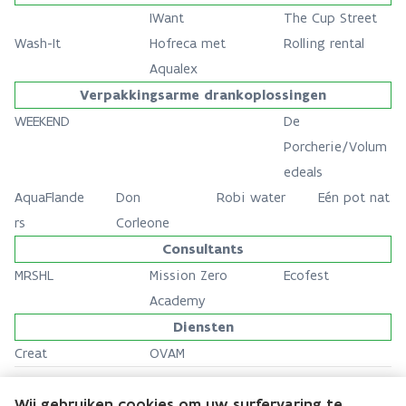
IWant
The Cup Street
Wash-It
Hofreca met
Rolling rental
Aqualex
Verpakkingsarme drankoplossingen
WEEKEND
De
Porcherie/Volum
edeals
AquaFlande
Don
Robi water
Eén pot nat
rs
Corleone
Consultants
MRSHL
Mission Zero
Ecofest
Academy
Diensten
Creat
OVAM
Wij gebruiken cookies om uw surfervaring te