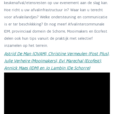
keukenafval/etensresten op uw evenement aan de slag kan.
Hoe richt u uw afvalinfrastructuur in? Waar kan u terecht
voor afvaleilandjes? Welke ondersteuning en communicatie
is er ter beschikkking? En nog meer! Afvalintercommunale
IDM, provinciaal domein de Schorre, Mooimakers en Ecofest
delen ook hun tips vanuit de praktijk met selectief
inzamelen op het terrein.
Astrid De Man (OVAM), Christine Vermeulen (Fost Plus),
Julie Verheire (Mooimakers), Evi Marechal (Ecofest),
Annick Maes (IDM) en Jo Lambin (De Schorre)