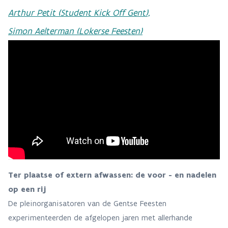
Arthur Petit (Student Kick Off Gent),
Simon Aelterman (Lokerse Feesten)
Ter plaatse of extern afwassen: de voor - en nadelen
op een rij
De pleinorganisatoren van de Gentse Feesten
experimenteerden de afgelopen jaren met allerhande