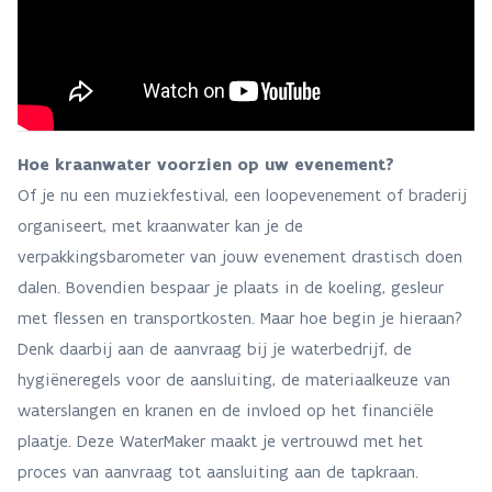
Hoe kraanwater voorzien op uw evenement?
Of je nu een muziekfestival, een loopevenement of braderij
organiseert, met kraanwater kan je de
verpakkingsbarometer van jouw evenement drastisch doen
dalen. Bovendien bespaar je plaats in de koeling, gesleur
met flessen en transportkosten. Maar hoe begin je hieraan?
Denk daarbij aan de aanvraag bij je waterbedrijf, de
hygiëneregels voor de aansluiting, de materiaalkeuze van
waterslangen en kranen en de invloed op het financiële
plaatje. Deze WaterMaker maakt je vertrouwd met het
proces van aanvraag tot aansluiting aan de tapkraan.