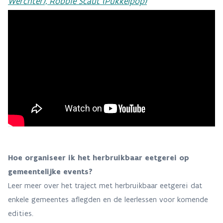
Werchter), Robbie Scaut (Pukkelpop)
Hoe organiseer ik het herbruikbaar eetgerei op
gemeentelijke events?
Leer meer over het traject met herbruikbaar eetgerei dat
enkele gemeentes aflegden en de leerlessen voor komende
edities.