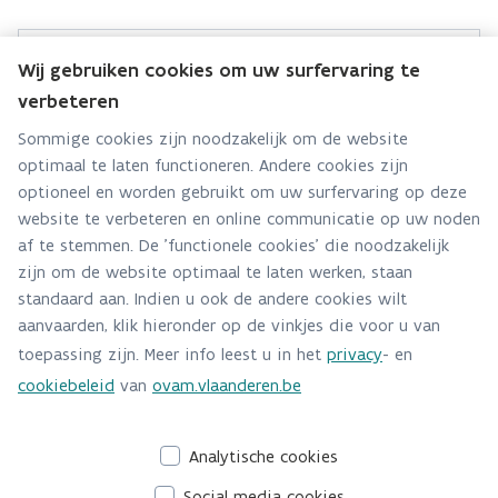
Wij gebruiken cookies om uw surfervaring te
Digilab
verbeteren
Hebt u een vraag over deze toepassing? Stel ze
Sommige cookies zijn noodzakelijk om de website
hier:
optimaal te laten functioneren. Andere cookies zijn
optioneel en worden gebruikt om uw surfervaring op deze
Via contact formulier
website te verbeteren en online communicatie op uw noden
af te stemmen. De 'functionele cookies' die noodzakelijk
Alle contactgegevens
zijn om de website optimaal te laten werken, staan
standaard aan. Indien u ook de andere cookies wilt
Adres
aanvaarden, klik hieronder op de vinkjes die voor u van
Stationsstraat 110
toepassing zijn. Meer info leest u in het
privacy
- en
2800 Mechelen
cookiebeleid
van
ovam.vlaanderen.be
Route en bereikbaarheid
Analytische cookies
Social media cookies