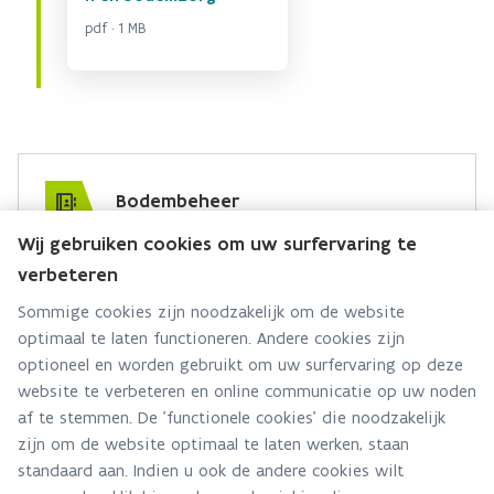
pdf · 1 MB
Bodembeheer
Wij gebruiken cookies om uw surfervaring te
Hebt u een vraag voor dit team? Stel ze hier:
verbeteren
Via contact formulier
Sommige cookies zijn noodzakelijk om de website
optimaal te laten functioneren. Andere cookies zijn
Alle contactgegevens
optioneel en worden gebruikt om uw surfervaring op deze
website te verbeteren en online communicatie op uw noden
Adres
af te stemmen. De 'functionele cookies' die noodzakelijk
Stationsstraat 110
zijn om de website optimaal te laten werken, staan
2800 Mechelen
standaard aan. Indien u ook de andere cookies wilt
Route en bereikbaarheid