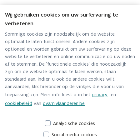
Wij gebruiken cookies om uw surfervaring te
verbeteren
Team Onderzoek en Monitoring
Sommige cookies zijn noodzakelijk om de website
Hebt u een vraag voor dit team? Stel ze hier:
optimaal te laten functioneren. Andere cookies zijn
optioneel en worden gebruikt om uw surfervaring op deze
Via contact formulier
website te verbeteren en online communicatie op uw noden
af te stemmen. De 'functionele cookies' die noodzakelijk
Alle contactgegevens
zijn om de website optimaal te laten werken, staan
standaard aan. Indien u ook de andere cookies wilt
Adres
aanvaarden, klik hieronder op de vinkjes die voor u van
Stationsstraat 110
toepassing zijn. Meer info leest u in het
privacy
- en
2800 Mechelen
cookiebeleid
van
ovam.vlaanderen.be
Route en bereikbaarheid
Analytische cookies
Social media cookies