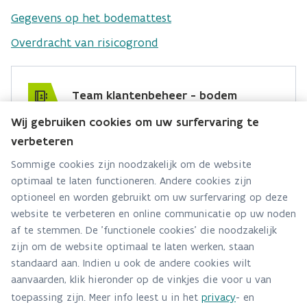
Gegevens op het bodemattest
Overdracht van risicogrond
Team klantenbeheer - bodem
Wij gebruiken cookies om uw surfervaring te
Hebt u een vraag voor dit team? Stel ze hier:
verbeteren
Via contact formulier
Sommige cookies zijn noodzakelijk om de website
optimaal te laten functioneren. Andere cookies zijn
Alle contactgegevens
optioneel en worden gebruikt om uw surfervaring op deze
website te verbeteren en online communicatie op uw noden
Adres
af te stemmen. De 'functionele cookies' die noodzakelijk
Stationsstraat 110
zijn om de website optimaal te laten werken, staan
2800 Mechelen
standaard aan. Indien u ook de andere cookies wilt
Route en bereikbaarheid
aanvaarden, klik hieronder op de vinkjes die voor u van
toepassing zijn. Meer info leest u in het
privacy
- en
Telefoon