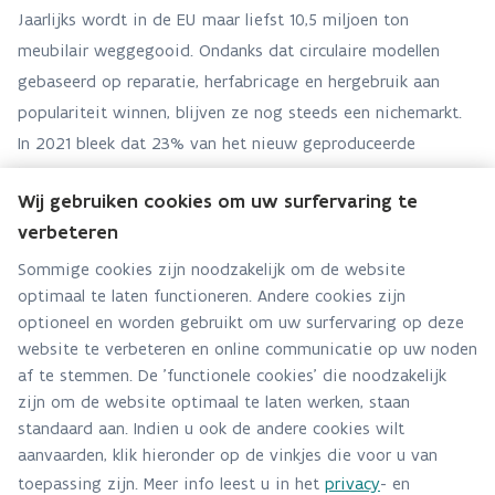
Jaarlijks wordt in de EU maar liefst 10,5 miljoen ton
meubilair weggegooid. Ondanks dat circulaire modellen
gebaseerd op reparatie, herfabricage en hergebruik aan
populariteit winnen, blijven ze nog steeds een nichemarkt.
In 2021 bleek dat 23% van het nieuw geproduceerde
kantoormeubilair niet recyclebaar is en dat 45% slechts
Wij gebruiken cookies om uw surfervaring te
gedeeltelijk recyclebaar is. Een andere uitdaging is dat door
verbeteren
digitalisering, globalisering en de coronapandemie het werk
flexibeler en hybride is geworden, met nieuwe
Sommige cookies zijn noodzakelijk om de website
optimaal te laten functioneren. Andere cookies zijn
werkprincipes in opkomst. Snel veranderende
optioneel en worden gebruikt om uw surfervaring op deze
werkomstandigheden vragen om aanpasbaarheid en
website te verbeteren en online communicatie op uw noden
modulaire productontwerpen, zodat producten langer
af te stemmen. De 'functionele cookies' die noodzakelijk
meegaan en we minder afval genereren. Het CEO-project
zijn om de website optimaal te laten werken, staan
tracht deze uitdagingen aan te pakken door innovatieve
standaard aan. Indien u ook de andere cookies wilt
benaderingen te ontwikkelen en te implementeren die de
aanvaarden, klik hieronder op de vinkjes die voor u van
levensduur van meubilair verlengen, afval verminderen en
toepassing zijn. Meer info leest u in het
privacy
- en