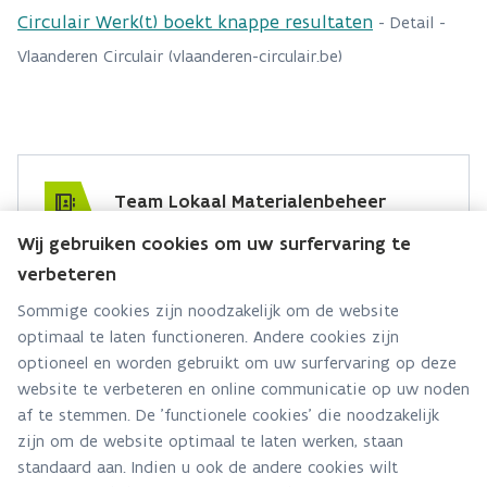
Circulair Werk(t) boekt knappe resultaten
- Detail -
Vlaanderen Circulair (vlaanderen-circulair.be)
Team Lokaal Materialenbeheer
Wij gebruiken cookies om uw surfervaring te
Hebt u een vraag voor dit team? Stel ze hier:
verbeteren
Via contact formulier
Sommige cookies zijn noodzakelijk om de website
optimaal te laten functioneren. Andere cookies zijn
Alle contactgegevens
optioneel en worden gebruikt om uw surfervaring op deze
website te verbeteren en online communicatie op uw noden
Adres
af te stemmen. De 'functionele cookies' die noodzakelijk
Stationsstraat 110
zijn om de website optimaal te laten werken, staan
2800 Mechelen
standaard aan. Indien u ook de andere cookies wilt
Route en bereikbaarheid