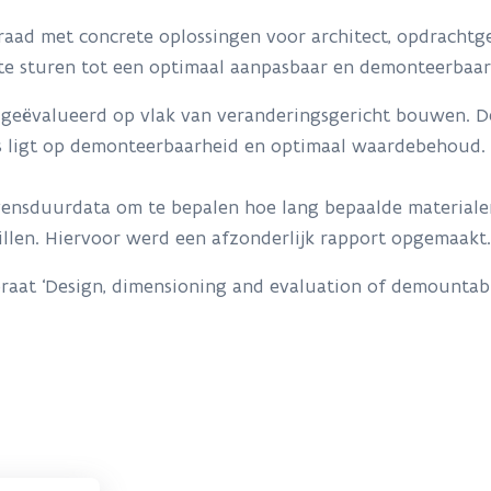
draad met concrete oplossingen voor architect, opdrach
 te sturen tot een optimaal aanpasbaar en demonteerba
f geëvalueerd op vlak van veranderingsgericht bouwen. D
us ligt op demonteerbaarheid en optimaal waardebehoud.
vensduurdata om te bepalen hoe lang bepaalde material
illen. Hiervoor werd een afzonderlijk rapport opgemaakt.
raat ‘Design, dimensioning and evaluation of demountabl