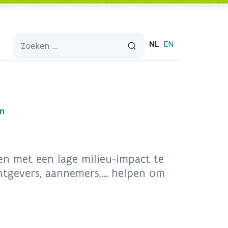
NL
EN
en
en met een lage milieu-impact te
chtgevers, aannemers,… helpen om