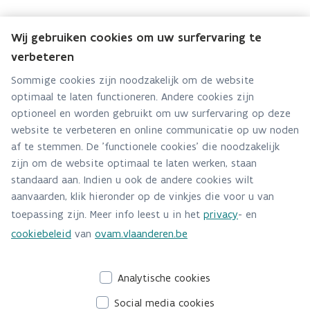
Wij gebruiken cookies om uw surfervaring te
verbeteren
Team bouw
Sommige cookies zijn noodzakelijk om de website
optimaal te laten functioneren. Andere cookies zijn
Hebt u een vraag voor dit team? Stel ze hier:
optioneel en worden gebruikt om uw surfervaring op deze
Via contact formulier
website te verbeteren en online communicatie op uw noden
af te stemmen. De 'functionele cookies' die noodzakelijk
Alle contactgegevens
zijn om de website optimaal te laten werken, staan
standaard aan. Indien u ook de andere cookies wilt
Adres
aanvaarden, klik hieronder op de vinkjes die voor u van
Stationsstraat 110
toepassing zijn. Meer info leest u in het
privacy
- en
2800 Mechelen
cookiebeleid
van
ovam.vlaanderen.be
Route en bereikbaarheid
Analytische cookies
Social media cookies