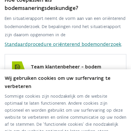
bodemsaneringsdeskundige?
Een situatierapport neemt de vorm aan van een oriënterend
bodemonderzoek. De bepalingen rond het situatierapport
zijn daarom opgenomen in de
Standaardprocedure oriënterend bodemonderzoek
.
Team klantenbeheer - bodem
Wij gebruiken cookies om uw surfervaring te
Hebt u een vraag voor dit team? Stel ze hier:
verbeteren
Via contact formulier
Sommige cookies zijn noodzakelijk om de website
optimaal te laten functioneren. Andere cookies zijn
Alle contactgegevens
optioneel en worden gebruikt om uw surfervaring op deze
website te verbeteren en online communicatie op uw noden
Adres
af te stemmen. De 'functionele cookies' die noodzakelijk
Stationsstraat 110