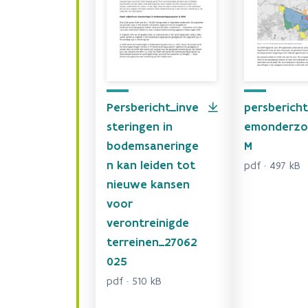
Persbericht_inve
persberich
steringen in
emonderzo
bodemsaneringe
M
n kan leiden tot
pdf · 497 kB
nieuwe kansen
voor
verontreinigde
terreinen_27062
025
pdf · 510 kB