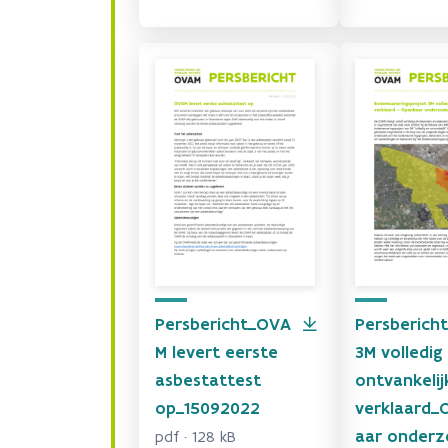
Persbericht_OVA
Persberich
M levert eerste
3M volledig
asbestattest
ontvankelij
op_15092022
verklaard_
aar onderz
pdf · 128 kB