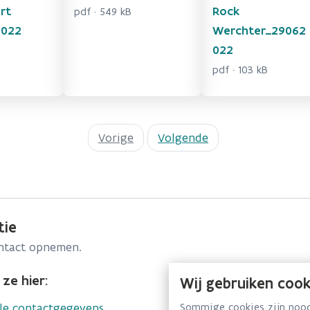
rt
Rock
pdf · 549 kB
2022
Werchter_29062
022
pdf · 103 kB
Vorige
Volgende
tie
ontact opnemen.
ze hier:
Wij gebruiken cook
lle contactgegevens
Sommige cookies zijn noodz