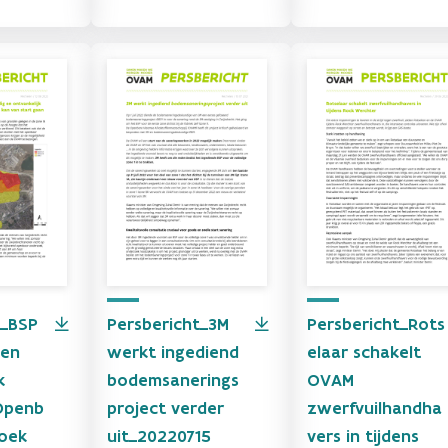
t_BSP
Persbericht_3M
Persbericht_Rots
 en
werkt ingediend
elaar schakelt
k
bodemsanerings
OVAM
Openb
project verder
zwerfvuilhandha
oek
uit_20220715
vers in tijdens