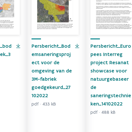
t_bod
Persbericht_Bod
Persbericht_Euro
ek_3
emsaneringsproj
pees Interreg
ect voor de
project Resanat
omgeving van de
showcase voor
3M-fabriek
natuurgebaseer
goedgekeurd_27
de
102022
saneringstechnie
ken_14102022
pdf · 433 kB
pdf · 488 kB