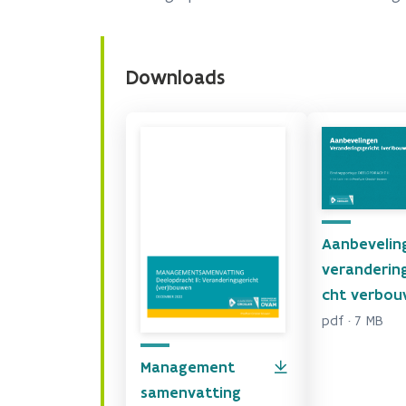
Downloads
Aanbevelin
veranderin
cht verbo
pdf · 7 MB
Management
samenvatting