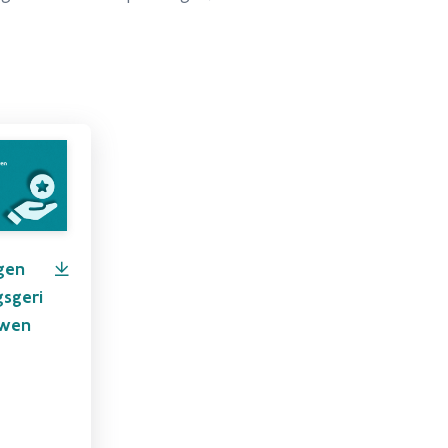
gen
gsgeri
uwen