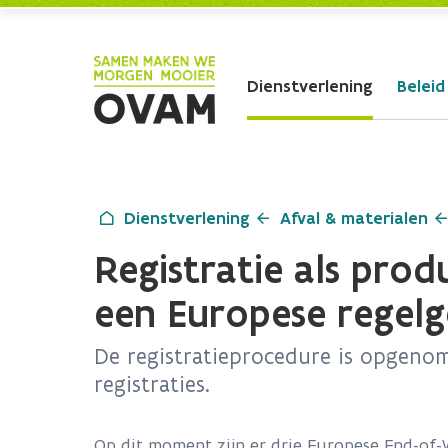
Skip to Main Content
Dienstverlening
Beleid
Dienstverlening
Afval & materialen
Registratie als pro
een Europese regelg
De registratieprocedure is opgenom
registraties.
Op dit moment zijn er drie Europese End-of-W