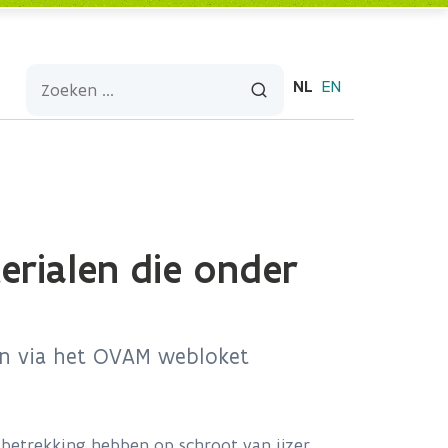
NL
EN
erialen die onder
kan via het OVAM webloket
 betrekking hebben op schroot van ijzer,