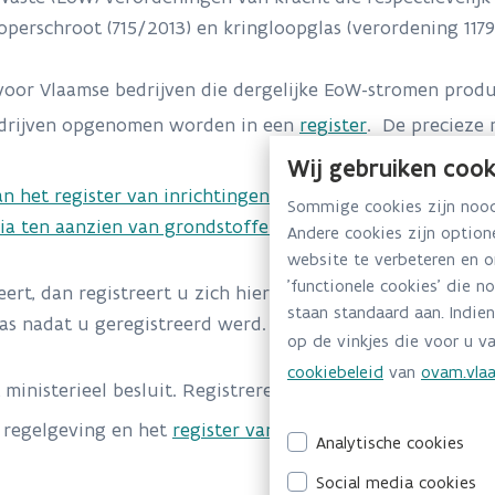
operschroot (715/2013) en kringloopglas (verordening 1179
g voor Vlaamse bedrijven die dergelijke EoW-stromen pro
edrijven opgenomen worden in een
register
. De precieze 
Wij gebruiken cook
van het register van inrichtingen of ondernemingen die vo
Sommige cookies zijn noodz
ia ten aanzien van grondstoffen die ze op de markt breng
Andere cookies zijn optio
website te verbeteren en 
'functionele cookies' die n
rt, dan registreert u zich hiervoor zo snel mogelijk. Ind
staan standaard aan. Indien
as nadat u geregistreerd werd.
op de vinkjes die voor u va
cookiebeleid
van
ovam.vlaa
 ministerieel besluit. Registreren kan via het OVAM
weblo
 regelgeving en het
register van de verleende grondstof
Analytische cookies
Social media cookies