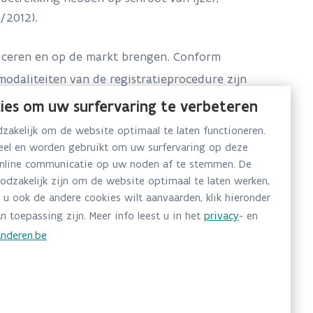
/2012).
duceren en op de markt brengen. Conform
modaliteiten van de registratieprocedure zijn
ies om uw surfervaring te verbeteren
ldoen aan rechtstreeks toepasselijke
akelijk om de website optimaal te laten functioneren.
en” (BS 04.02.2014).
neel en worden gebruikt om uw surfervaring op deze
online communicatie op uw noden af te stemmen. De
oodzakelijk zijn om de website optimaal te laten werken,
ien u in de toekomst dergelijke end-of-
 u ook de andere cookies wilt aanvaarden, klik hieronder
n toepassing zijn. Meer info leest u in het
privacy
- en
nderen.be
ket registraties.
U vindt daar ook het
verklaringen
.