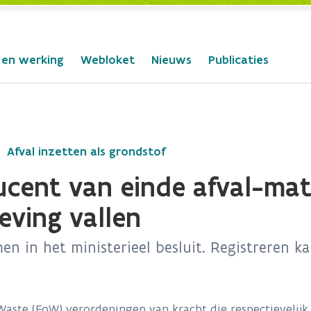
 en werking
Webloket
Nieuws
Publicaties
Afval inzetten als grondstof
ducent van einde afval-mat
eving vallen
en in het ministerieel besluit. Registreren 
aste (EoW) verordeningen van kracht die respectievelijk