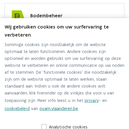
Bodembeheer
Wij gebruiken cookies om uw surfervaring te
Hebt u een vraag voor dit team? Stel ze hier:
verbeteren
Via contact formulier
Sommige cookies zijn noodzakelijk om de website
optimaal te laten functioneren. Andere cookies zijn
Alle contactgegevens
optioneel en worden gebruikt om uw surfervaring op deze
website te verbeteren en online communicatie op uw noden
Adres
af te stemmen. De 'functionele cookies' die noodzakelijk
Stationsstraat 110
zijn om de website optimaal te laten werken, staan
2800 Mechelen
standaard aan. Indien u ook de andere cookies wilt
Route en bereikbaarheid
aanvaarden, klik hieronder op de vinkjes die voor u van
toepassing zijn. Meer info leest u in het
privacy
- en
Telefoon
cookiebeleid
van
ovam.vlaanderen.be
015/284 458
Analytische cookies