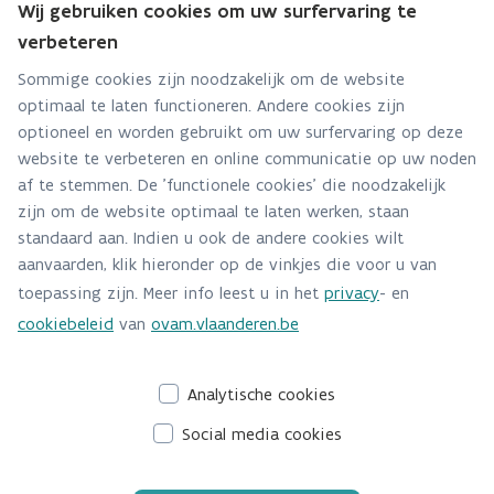
Wij gebruiken cookies om uw surfervaring te
Hebt u een vraag voor dit team? Stel ze hier:
verbeteren
Via contact formulier
Sommige cookies zijn noodzakelijk om de website
optimaal te laten functioneren. Andere cookies zijn
Alle contactgegevens
optioneel en worden gebruikt om uw surfervaring op deze
website te verbeteren en online communicatie op uw noden
Adres
af te stemmen. De 'functionele cookies' die noodzakelijk
Stationsstraat 110
zijn om de website optimaal te laten werken, staan
2800 Mechelen
standaard aan. Indien u ook de andere cookies wilt
Route en bereikbaarheid
aanvaarden, klik hieronder op de vinkjes die voor u van
toepassing zijn. Meer info leest u in het
privacy
- en
Telefoon
cookiebeleid
van
ovam.vlaanderen.be
015 284 459
Analytische cookies
Social media cookies