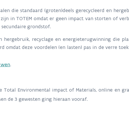
alen die standaard (groten)deels gerecycleerd en hergeb
r zijn in TOTEM omdat er geen impact van storten of verb
s secundaire grondstof.
n hergebruik, recyclage en energieterugwinning die pla
d omdat deze voordelen (en lasten) pas in de verre toe
uwen
.
e Total Environmental impact of Materials, online en gr
en de 3 gewesten ging hieraan vooraf.