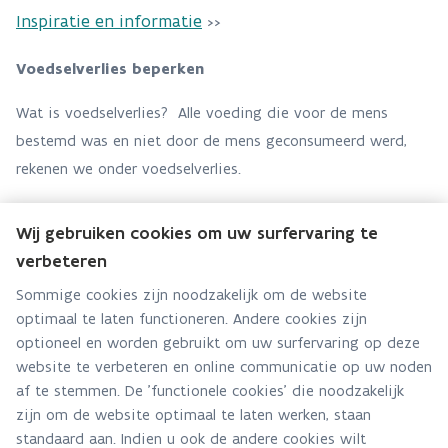
Inspiratie en informatie
>>
Voedselverlies beperken
Wat is voedselverlies? Alle voeding die voor de mens
bestemd was en niet door de mens geconsumeerd werd,
rekenen we onder voedselverlies.
Ontdek er meer over
>>
Wij gebruiken cookies om uw surfervaring te
verbeteren
Kringlopen doen we samen
Sommige cookies zijn noodzakelijk om de website
Particulieren kunnen thuis de biologische kringloop sluiten.
optimaal te laten functioneren. Andere cookies zijn
Tuinresten en keukenafval zijn bouwstenen in de
optioneel en worden gebruikt om uw surfervaring op deze
kringlooptuin
.
website te verbeteren en online communicatie op uw noden
af te stemmen. De 'functionele cookies' die noodzakelijk
Vlaco promoot het thuiskringlopen via thuiscomposteren,
zijn om de website optimaal te laten werken, staan
beperken voedselverlies, houden van kippen, gebruik van
standaard aan. Indien u ook de andere cookies wilt