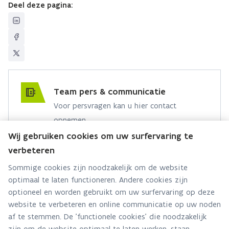
Deel deze pagina:
Team pers & communicatie
Voor persvragen kan u hier contact
opnemen.
Wij gebruiken cookies om uw surfervaring te
Hebt u een persvraag? Stel ze hier:
verbeteren
Via contact formulier
Sommige cookies zijn noodzakelijk om de website
optimaal te laten functioneren. Andere cookies zijn
Alle contactgegevens
optioneel en worden gebruikt om uw surfervaring op deze
website te verbeteren en online communicatie op uw noden
Adres
af te stemmen. De 'functionele cookies' die noodzakelijk
Stationsstraat 110
zijn om de website optimaal te laten werken, staan