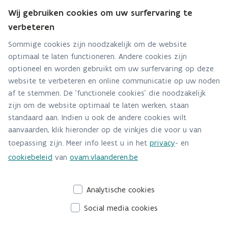
Wij gebruiken cookies om uw surfervaring te
Hebt u een persvraag? Stel ze hier:
verbeteren
Via contact formulier
Sommige cookies zijn noodzakelijk om de website
optimaal te laten functioneren. Andere cookies zijn
Alle contactgegevens
optioneel en worden gebruikt om uw surfervaring op deze
website te verbeteren en online communicatie op uw noden
Adres
af te stemmen. De 'functionele cookies' die noodzakelijk
Stationsstraat 110
zijn om de website optimaal te laten werken, staan
2800 Mechelen
standaard aan. Indien u ook de andere cookies wilt
Route en bereikbaarheid
aanvaarden, klik hieronder op de vinkjes die voor u van
toepassing zijn. Meer info leest u in het
privacy
- en
Telefoon
cookiebeleid
van
ovam.vlaanderen.be
015284140
Analytische cookies
Social media cookies