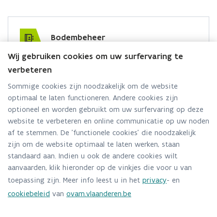
Bodembeheer
Wij gebruiken cookies om uw surfervaring te
Hebt u een vraag voor dit team? Stel ze hier:
verbeteren
Via contact formulier
Sommige cookies zijn noodzakelijk om de website
optimaal te laten functioneren. Andere cookies zijn
Alle contactgegevens
optioneel en worden gebruikt om uw surfervaring op deze
website te verbeteren en online communicatie op uw noden
Adres
af te stemmen. De 'functionele cookies' die noodzakelijk
Stationsstraat 110
zijn om de website optimaal te laten werken, staan
2800 Mechelen
standaard aan. Indien u ook de andere cookies wilt
Route en bereikbaarheid
aanvaarden, klik hieronder op de vinkjes die voor u van
toepassing zijn. Meer info leest u in het
privacy
- en
Telefoon
cookiebeleid
van
ovam.vlaanderen.be
015/284 458