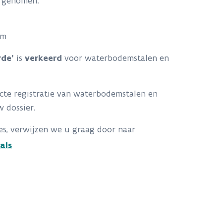
d genomen:
em
rde’
is
verkeerd
voor waterbodemstalen en
te registratie van waterbodemstalen en
 dossier.
s, verwijzen we u graag door naar
als