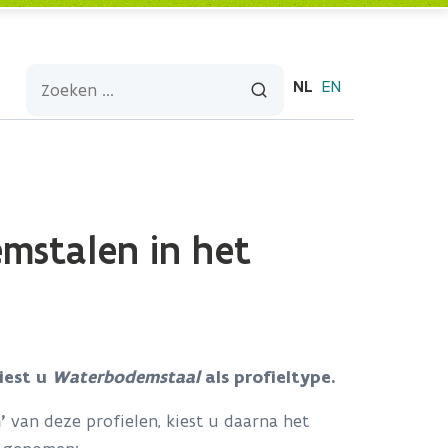
NL
EN
mstalen in het
iest u
Waterbodemstaal
als profieltype.
m’
van deze profielen, kiest u daarna het