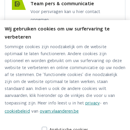
Team pers & communicatie
Voor persvragen kan u hier contact
opnemen.
Wij gebruiken cookies om uw surfervaring te
Hebt u een persvraag? Stel ze hier:
verbeteren
Via contact formulier
Sommige cookies zijn noodzakelijk om de website
optimaal te laten functioneren. Andere cookies zijn
Alle contactgegevens
optioneel en worden gebruikt om uw surfervaring op deze
website te verbeteren en online communicatie op uw noden
Adres
af te stemmen. De 'functionele cookies' die noodzakelijk
Stationsstraat 110
zijn om de website optimaal te laten werken, staan
2800 Mechelen
standaard aan. Indien u ook de andere cookies wilt
Route en bereikbaarheid
aanvaarden, klik hieronder op de vinkjes die voor u van
toepassing zijn. Meer info leest u in het
privacy
- en
Telefoon
cookiebeleid
van
ovam.vlaanderen.be
015284140
Analytische cookies