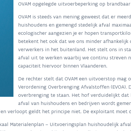
OVAM opgelegde uitvoerbeperking op brandbaar 
OVAM is steeds van mening geweest dat er meerde
huishoudens en gemengd stedelijk afval maximaal
ecologischer aangezien je er hopen transportki
betekent het ook dat we ons minder afhankelijk o
verwerkers in het buitenland. Het stelt ons in st
afval uit te werken waarbij we continu streven 
capaciteit hiervoor binnen Vlaanderen.
De rechter stelt dat OVAM een uitvoerstop mag 
Verordening Overbrenging Afvalstoffen (EVOA). D
overbrenging te staan. Het hof verduidelijkt dat
afval van huishoudens en bedrijven wordt gemeng
iden verloopt geldt het principe niet. De exploitant moet
kaal Materialenplan – Uitvoeringsplan huishoudelijk afval