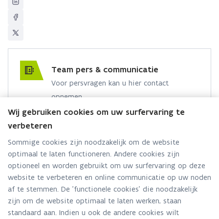
Team pers & communicatie
Voor persvragen kan u hier contact
opnemen.
Wij gebruiken cookies om uw surfervaring te
Hebt u een persvraag? Stel ze hier:
verbeteren
Via contact formulier
Sommige cookies zijn noodzakelijk om de website
optimaal te laten functioneren. Andere cookies zijn
Alle contactgegevens
optioneel en worden gebruikt om uw surfervaring op deze
website te verbeteren en online communicatie op uw noden
Adres
af te stemmen. De 'functionele cookies' die noodzakelijk
Stationsstraat 110
zijn om de website optimaal te laten werken, staan
2800 Mechelen
standaard aan. Indien u ook de andere cookies wilt