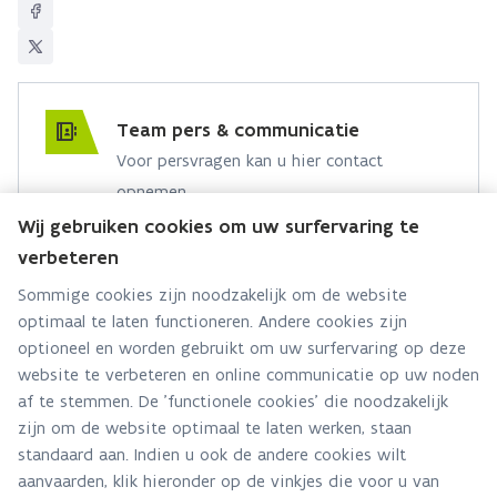
Team pers & communicatie
Voor persvragen kan u hier contact
opnemen.
Wij gebruiken cookies om uw surfervaring te
Hebt u een persvraag? Stel ze hier:
verbeteren
Via contact formulier
Sommige cookies zijn noodzakelijk om de website
optimaal te laten functioneren. Andere cookies zijn
Alle contactgegevens
optioneel en worden gebruikt om uw surfervaring op deze
website te verbeteren en online communicatie op uw noden
Adres
af te stemmen. De 'functionele cookies' die noodzakelijk
Stationsstraat 110
zijn om de website optimaal te laten werken, staan
2800 Mechelen
standaard aan. Indien u ook de andere cookies wilt
Route en bereikbaarheid
aanvaarden, klik hieronder op de vinkjes die voor u van