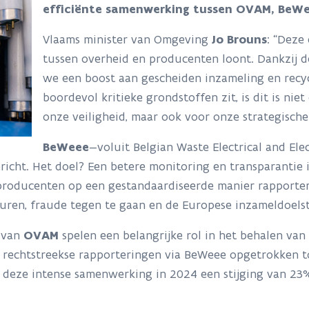
efficiënte samenwerking tussen OVAM, BeWe
Vlaams minister van Omgeving
Jo Brouns
: “Deze
tussen overheid en producenten loont. Dankzij 
we een boost aan gescheiden inzameling en recycla
boordevol kritieke grondstoffen zit, is dit is ni
onze veiligheid, maar ook voor onze strategisch
BeWeee
—voluit Belgian Waste Electrical and Ele
richt. Het doel? Een betere monitoring en transparantie 
producenten op een gestandaardiseerde manier rapporte
uren, fraude tegen te gaan en de Europese inzameldoelst
 van
OVAM
spelen een belangrijke rol in het behalen va
 rechtstreekse rapporteringen via BeWeee opgetrokken to
r deze intense samenwerking in 2024 een stijging van 23