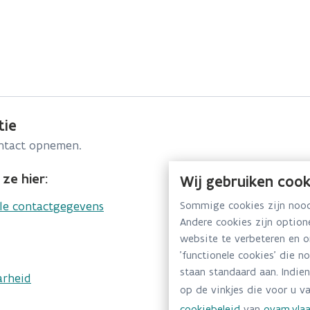
tie
ontact opnemen.
ze hier:
Wij gebruiken cook
lle contactgegevens
Sommige cookies zijn noodz
Andere cookies zijn optio
website te verbeteren en 
'functionele cookies' die n
staan standaard aan. Indien
arheid
op de vinkjes die voor u va
cookiebeleid
van
ovam.vlaa