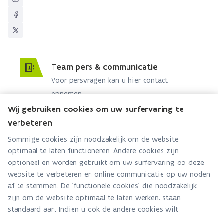
Team pers & communicatie
Voor persvragen kan u hier contact
opnemen.
Wij gebruiken cookies om uw surfervaring te
Hebt u een persvraag? Stel ze hier:
verbeteren
Via contact formulier
Sommige cookies zijn noodzakelijk om de website
optimaal te laten functioneren. Andere cookies zijn
Alle contactgegevens
optioneel en worden gebruikt om uw surfervaring op deze
website te verbeteren en online communicatie op uw noden
Adres
af te stemmen. De 'functionele cookies' die noodzakelijk
Stationsstraat 110
zijn om de website optimaal te laten werken, staan
2800 Mechelen
standaard aan. Indien u ook de andere cookies wilt
Route en bereikbaarheid