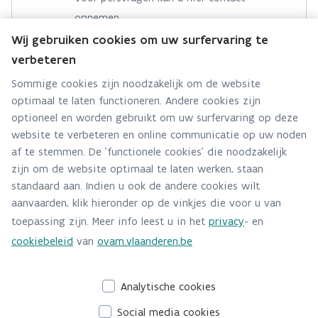
opnemen.
Wij gebruiken cookies om uw surfervaring te
Hebt u een persvraag? Stel ze hier:
verbeteren
Via contact formulier
Sommige cookies zijn noodzakelijk om de website
optimaal te laten functioneren. Andere cookies zijn
Alle contactgegevens
optioneel en worden gebruikt om uw surfervaring op deze
website te verbeteren en online communicatie op uw noden
Adres
af te stemmen. De 'functionele cookies' die noodzakelijk
Stationsstraat 110
zijn om de website optimaal te laten werken, staan
2800 Mechelen
standaard aan. Indien u ook de andere cookies wilt
Route en bereikbaarheid
aanvaarden, klik hieronder op de vinkjes die voor u van
toepassing zijn. Meer info leest u in het
privacy
- en
Telefoon
cookiebeleid
van
ovam.vlaanderen.be
015284140
Analytische cookies
Social media cookies