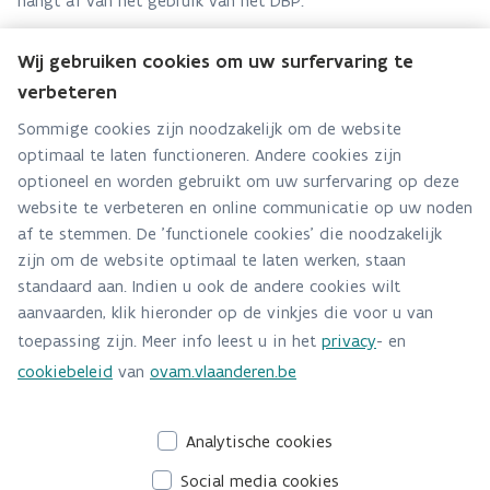
hangt af van het gebruik van het DBP.
Wij gebruiken cookies om uw surfervaring te
verbeteren
Team Bio
Sommige cookies zijn noodzakelijk om de website
optimaal te laten functioneren. Andere cookies zijn
Hebt u een vraag voor dit team? Stel ze hier:
optioneel en worden gebruikt om uw surfervaring op deze
Via contact formulier
website te verbeteren en online communicatie op uw noden
af te stemmen. De 'functionele cookies' die noodzakelijk
Alle contactgegevens
zijn om de website optimaal te laten werken, staan
standaard aan. Indien u ook de andere cookies wilt
Adres
aanvaarden, klik hieronder op de vinkjes die voor u van
Stationsstraat 110
toepassing zijn. Meer info leest u in het
privacy
- en
2800 Mechelen
cookiebeleid
van
ovam.vlaanderen.be
Route en bereikbaarheid
Analytische cookies
Social media cookies