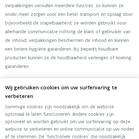
Verpakkingen vervullen meerdere functies: zo kunnen ze
onder meer zorgen voor een beter transport en opslag door
bijvoorbeeld de stapelbaarheid; ze worden gebruikt voor
allerhande communicatie richting de klant of gebruiker van
de inhoud; verpakkingen beschermen de inhoud en kunnen
een betere hygiëne garanderen. Bij beperkt houdbare
producten kunnen ze de houdbaarheid verlengen of koeling
garanderen.
Hier is niet steeds een eenmalige verpakking voor nodig.
Wij gebruiken cookies om uw surfervaring te
We bekijken voor welke producten en op welke manier een
verbeteren
herbruikbare verpakking de functies van een eenmalige
Sommige cookies zijn noodzakelijk om de website
verpakking kan overnemen. We gaan ook dieper in op de
optimaal te laten functioneren. Andere cookies zijn
bijkomende noden van herbruikbare verpakkingen om een
optioneel en worden gebruikt om uw surfervaring op deze
maximaal hergebruik te kunnen garanderen (kwaliteit,
website te verbeteren en online communicatie op uw noden
standaarden voor het garanderen van schaalgrootte en
af te stemmen. De 'functionele cookies' die noodzakelijk