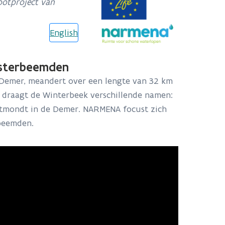
ootproject van
English
osterbeemden
 Demer, meandert over een lengte van 32 km
 draagt de Winterbeek verschillende namen:
itmondt in de Demer. NARMENA focust zich
rbeemden.