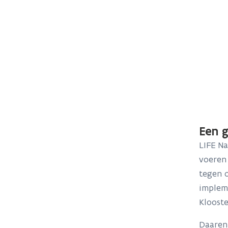
Een 
LIFE Na
voeren
tegen o
implem
Kloost
Daarenb