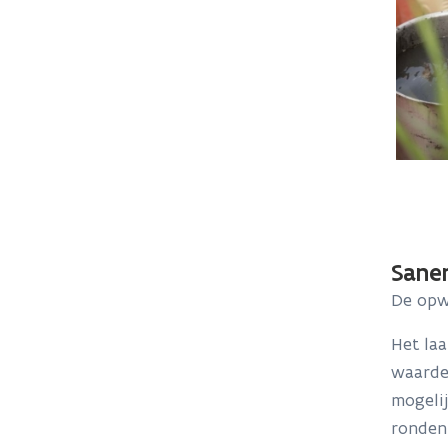
Sane
De opwa
Het la
waarde
mogeli
ronden 