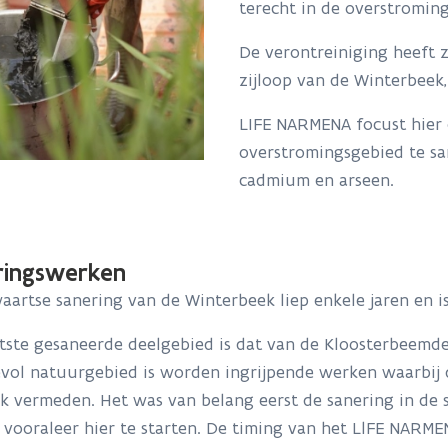
terecht in de overstromin
De verontreiniging heeft 
zijloop van de Winterbeek,
LIFE NARMENA focust hier 
overstromingsgebied te sa
cadmium en arseen.
ringswerken
artse sanering van de Winterbeek liep enkele jaren en i
atste gesaneerde deelgebied is dat van de Kloosterbeemd
vol natuurgebied is worden ingrijpende werken waarbij 
jk vermeden. Het was van belang eerst de sanering in de
vooraleer hier te starten. De timing van het LlFE NARM