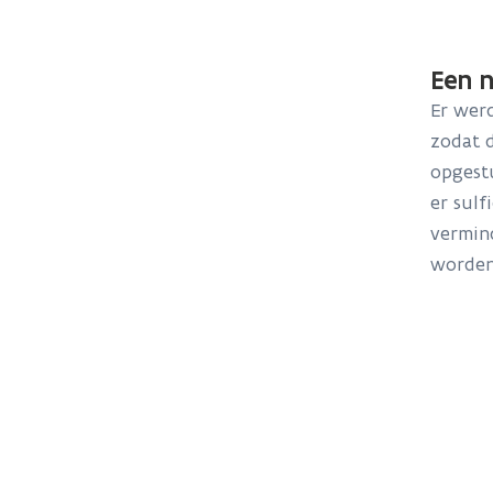
Een n
Er wer
zodat 
opgest
er sulf
vermind
worden