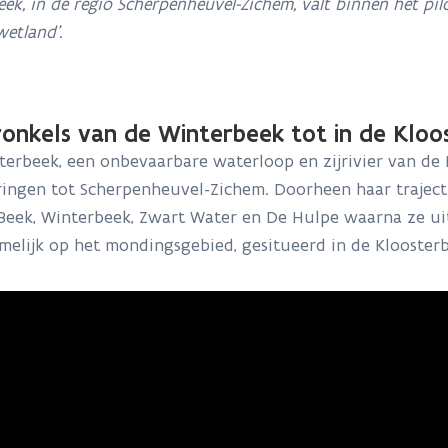
k, in de regio Scherpenheuvel-Zichem, valt binnen het pil
wetland’.
ronkels van de Winterbeek tot in de Klo
terbeek, een onbevaarbare waterloop en zijrivier van de
ringen tot Scherpenheuvel-Zichem. Doorheen haar traject
 Beek, Winterbeek, Zwart Water en De Hulpe waarna ze u
melijk op het mondingsgebied, gesitueerd in de Klooste