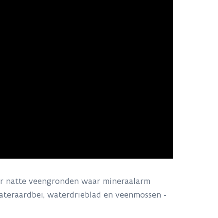
er natte veengronden waar mineraalarm
ateraardbei, waterdrieblad en veenmossen -