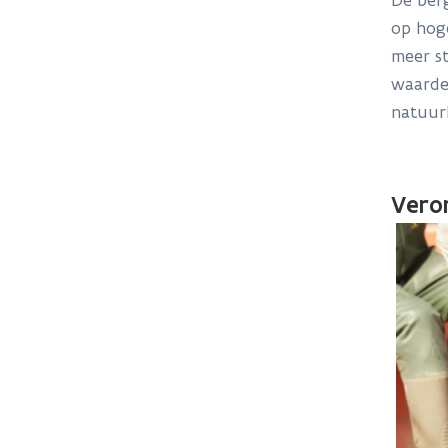
De berg
op hog
meer s
waardev
natuurl
Veron