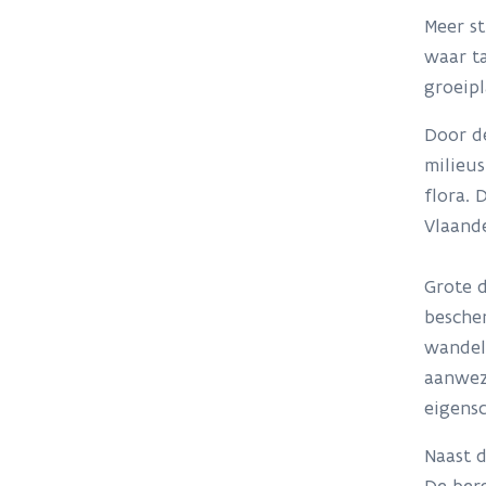
Meer st
waar t
groeipl
Door d
milieus
flora. 
Vlaand
Grote d
bescher
wandel
aanwez
eigensc
Naast d