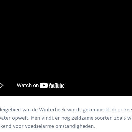
lleigebied van de Winterbeek wordt gekenmerkt door ze
ater opwelt. Men vindt er nog zeldzame soorten zoals w
kend voor voedselarme omstandigheden.