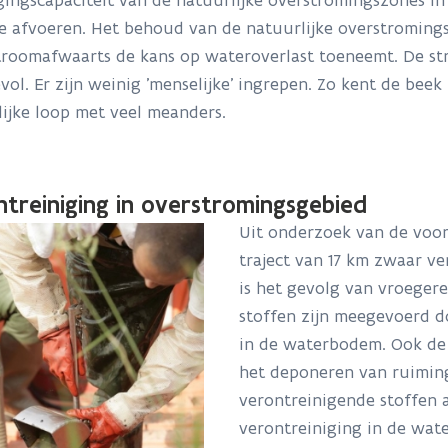
ingscapaciteit van de natuurlijke overstromingszones in
e afvoeren. Het behoud van de natuurlijke
overstromings
troomafwaarts de kans op wateroverlast toeneemt.
De str
ol. Er zijn weinig 'menselijke' ingrepen. Zo
kent de beek
ijke loop met veel meanders.
treiniging in overstromingsgebied
Uit onderzoek van de voor
traject van 17 km zwaar ve
is het gevolg van vroegere
stoffen zijn meegevoerd 
in de waterbodem. Ook de 
het deponeren van ruiming
verontreinigende stoffen a
verontreiniging in de wat